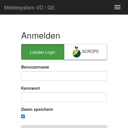
Meldesystem VD / GE
Toggl
navig
Anmelden
SCROPS
Lokales Login
Benutzername
Kennwort
Daten speichern